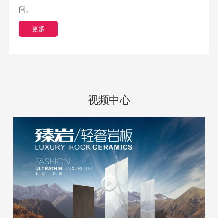
超低吸/超耐磨/超抗折
间。
更多
3C认证吸水率≤0.5/超耐磨金刚釉面/超抗折砖体全面优于传统瓷
砖
视频中心