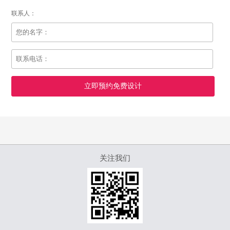
联系人：
超防滑大理石
更多>
超防滑 超耐磨-亮面大理石瓷砖
静态摩擦系数达0.7，防滑等级达R11级，倾斜角度达30度，防
滑度有效提升3倍！同时，突破亮面砖防滑技术壁垒，砖面光泽
度达98度，更亮更防滑！
关注我们