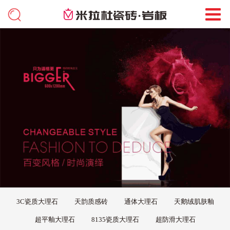
3C瓷质大理石
天韵质感砖
通体大理石
天鹅绒肌肤釉
超平釉大理石
8135瓷质大理石
超防滑大理石