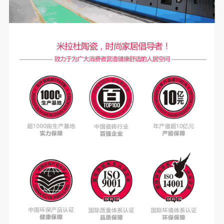
通体大理石
更多>
大视野成就大未来
750x1500 MAX大板 用纯粹简单的几何设计 融合艺术空间的铺
贴法则 3米层高和1.5米砖高比例 与砖体本身的比例 完美契合