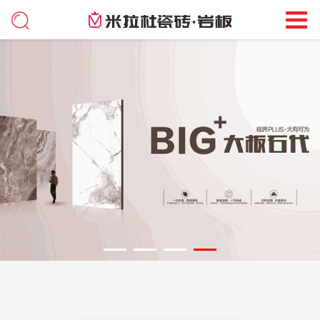
超平釉大理石
更多>
超平釉