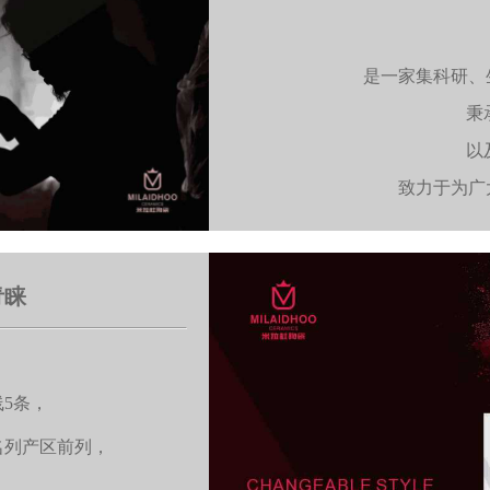
是一家集科研、
秉
以
致力于为广
青睐
，
5条，
名列产区前列，