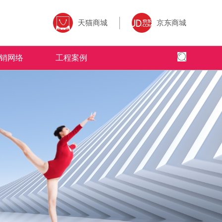
天猫商城
京东商城
销网络
工程案例
全国网络
全国工程
专卖店风采
为核心,以全
面、快捷，本公司以更加出色的态度
米拉杜陶瓷借助于互联网特性来实现一定营销
米拉杜陶瓷营销网络遍布全国，为千家万
全球地标性建筑首选
的三大售前、
的服务，赢得了广大客户的高度评价
目标，品牌资讯在整个品牌传播过程中起着举
造了无数个舒适的人居环境。
国。
了广大经销商
足轻重的作用。