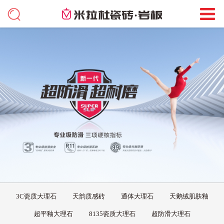
3C瓷质大理石
天韵质感砖
通体大理石
天鹅绒肌肤釉
超平釉大理石
8135瓷质大理石
超防滑大理石