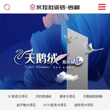
3C瓷质大理石
天韵质感砖
通体大理石
天鹅绒肌肤釉
超平釉大理石
8135瓷质大理石
超防滑大理石