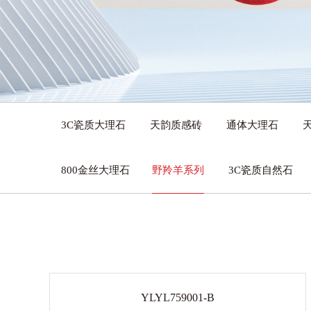
3C瓷质大理石
天韵质感砖
通体大理石
800金丝大理石
野羚羊系列
3C瓷质自然石
YLYL759001-B