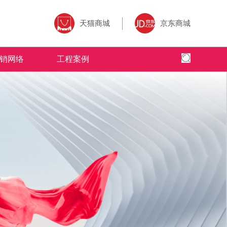
天猫商城
京东商城
销网络
工程案例
全国网络
全国工程
专卖店风采
为核心,以全
面、快捷，本公司以更加出色的态度
米拉杜陶瓷借助于互联网特性来实现一定营销
米拉杜陶瓷营销网络遍布全国，为千家万
全球地标性建筑首选
的三大售前、
的服务，赢得了广大客户的高度评价
目标，品牌资讯在整个品牌传播过程中起着举
造了无数个舒适的人居环境。
国。
了广大经销商
足轻重的作用。