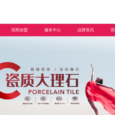
招商加盟
服务中心
品牌资讯
营
加盟优势
免费预约量房
品牌资讯
招商政策
优+服务
行业资讯
合作流程
经销商专区
加盟申请
人才招聘
米拉杜陶瓷秉承“匠人之心 沉淀于瓷”的品牌
产品覆盖各种规格的通体大理石、金丝大理
米拉杜陶瓷一直秉承以产品品质
热情、全
理念，以及“百变风格 时尚演绎”的产品理
石、生态大理石、双层瓷抛砖、镜面瓷片等上
面的服务方式为保障，形成特有
提供优质
念，致力于为广大消费者营造健康舒适的人居
千个花色品种。
售中、售后杰出服务体系，得到
和信赖。
空间。
的高度认可。