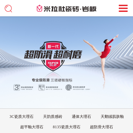
3C瓷质大理石
天韵质感砖
通体大理石
天鹅绒肌肤釉
超平釉大理石
8135瓷质大理石
超防滑大理石