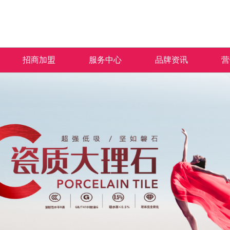
招商加盟
服务中心
品牌资讯
营
加盟优势
免费预约量房
品牌资讯
招商政策
优+服务
行业资讯
合作流程
经销商专区
加盟申请
人才招聘
米拉杜陶瓷秉承“匠人之心 沉淀于瓷”的品牌
产品覆盖各种规格的通体大理石、金丝大理
米拉杜陶瓷一直秉承以产品品质
热情、全
理念，以及“百变风格 时尚演绎”的产品理
石、生态大理石、双层瓷抛砖、镜面瓷片等上
面的服务方式为保障，形成特有
提供优质
念，致力于为广大消费者营造健康舒适的人居
千个花色品种。
售中、售后杰出服务体系，得到
和信赖。
空间。
的高度认可。