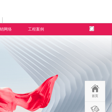
销网络
工程案例
全国网络
全国工程
专卖店风采
为核心,以全
面、快捷，本公司以更加出色的态度
米拉杜陶瓷借助于互联网特性来实现一定营销
米拉杜陶瓷营销网络遍布全国，为千家万
全球地标性建筑首选
首页
的三大售前、
的服务，赢得了广大客户的高度评价
目标，品牌资讯在整个品牌传播过程中起着举
造了无数个舒适的人居环境。
国。
了广大经销商
足轻重的作用。