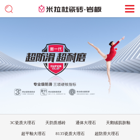
3C瓷质大理石
天韵质感砖
通体大理石
天鹅绒肌肤釉
超平釉大理石
8135瓷质大理石
超防滑大理石