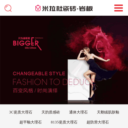
3C瓷质大理石
天韵质感砖
通体大理石
天鹅绒肌肤釉
超平釉大理石
8135瓷质大理石
超防滑大理石