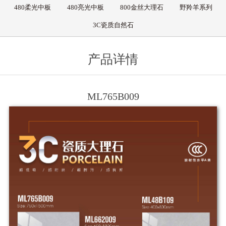
480柔光中板
480亮光中板
800金丝大理石
野羚羊系列
3C瓷质自然石
产品详情
ML765B009