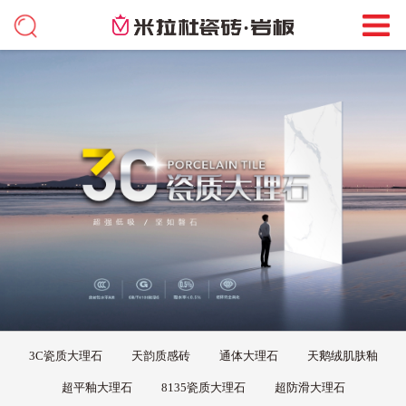
3C瓷质大理石
天韵质感砖
通体大理石
天鹅绒肌肤釉
超平釉大理石
8135瓷质大理石
超防滑大理石