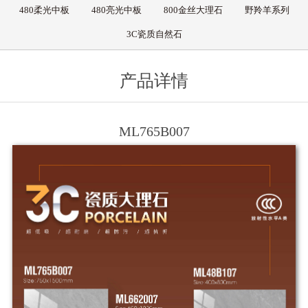
480柔光中板
480亮光中板
800金丝大理石
野羚羊系列
3C瓷质自然石
产品详情
ML765B007