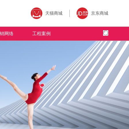
天猫商城
京东商城
销网络
工程案例
全国网络
全国工程
专卖店风采
为核心,以全
面、快捷，本公司以更加出色的态度
米拉杜陶瓷借助于互联网特性来实现一定营销
米拉杜陶瓷营销网络遍布全国，为千家万
全球地标性建筑首选
的三大售前、
的服务，赢得了广大客户的高度评价
目标，品牌资讯在整个品牌传播过程中起着举
造了无数个舒适的人居环境。
国。
了广大经销商
足轻重的作用。