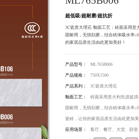
ML765B006
超低吸/超耐磨/超抗折
3C瓷质大理石 釉面工艺：砖面采用
固耐用，无惧刮磨，结合砖体吸水率≤0
的家居品质生活由此更加美好！
产品型号：
ML765B006
产品规格：
750X1500
产品系列：
3C瓷质大理石
釉面工艺：
砖面采用意大利先进超清
固耐用，无惧刮磨，结合砖体吸水率≤0
瓷砖，让你的家居品质生活由此更加美
应用场景：
客厅、餐厅、大堂、卧室