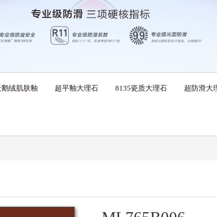
天鹅绒肌肤釉
超平釉大理石
8135瓷质大理石
超防滑大