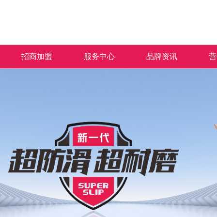
招商加盟
服务中心
品牌资讯
营
加盟优势
免费预约量房
品牌资讯
招商政策
优+服务
行业资讯
合作流程
经销商专区
加盟申请
人才招聘
米拉杜陶瓷秉承“匠人之心 沉淀于瓷”的品牌
产品覆盖各种规格的通体大理石、金丝大理
米拉杜陶瓷一直秉承以产品品质
热情、全
理念，以及“百变风格 时尚演绎”的产品理
石、生态大理石、双层瓷抛砖、镜面瓷片等上
面的服务方式为保障，形成特有
提供优质
念，致力于为广大消费者营造健康舒适的人居
千个花色品种。
售中、售后杰出服务体系，得到
和信赖。
空间。
的高度认可。