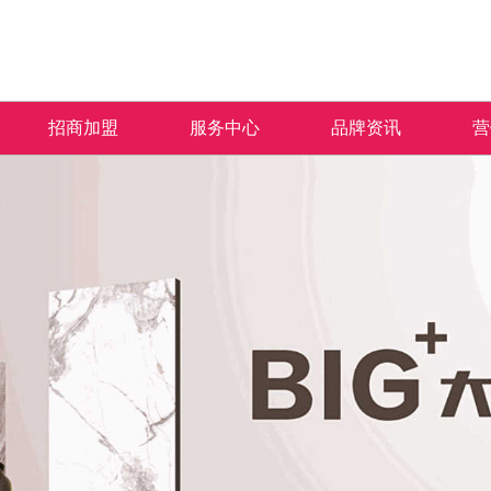
招商加盟
服务中心
品牌资讯
营
加盟优势
免费预约量房
品牌资讯
招商政策
优+服务
行业资讯
合作流程
经销商专区
加盟申请
人才招聘
米拉杜陶瓷秉承“匠人之心 沉淀于瓷”的品牌
产品覆盖各种规格的通体大理石、金丝大理
米拉杜陶瓷一直秉承以产品品质
热情、全
理念，以及“百变风格 时尚演绎”的产品理
石、生态大理石、双层瓷抛砖、镜面瓷片等上
面的服务方式为保障，形成特有
提供优质
念，致力于为广大消费者营造健康舒适的人居
千个花色品种。
售中、售后杰出服务体系，得到
和信赖。
空间。
的高度认可。