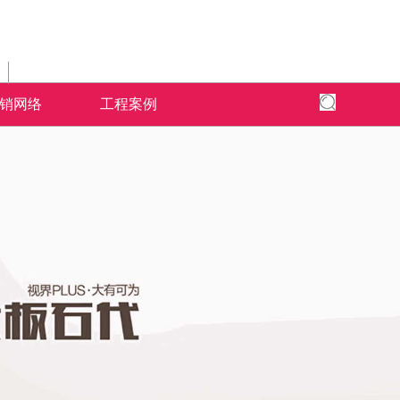
销网络
工程案例
全国网络
全国工程
专卖店风采
为核心,以全
面、快捷，本公司以更加出色的态度
米拉杜陶瓷借助于互联网特性来实现一定营销
米拉杜陶瓷营销网络遍布全国，为千家万
全球地标性建筑首选
的三大售前、
的服务，赢得了广大客户的高度评价
目标，品牌资讯在整个品牌传播过程中起着举
造了无数个舒适的人居环境。
国。
了广大经销商
足轻重的作用。