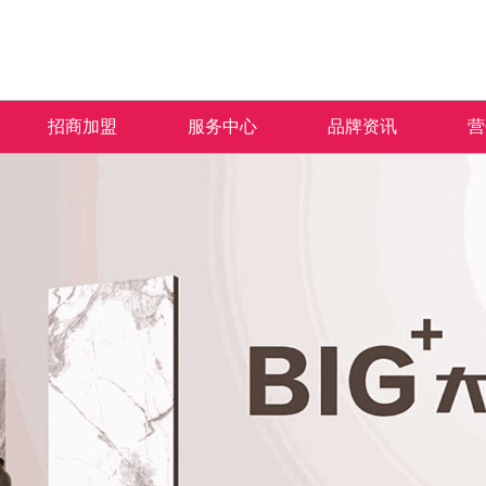
招商加盟
服务中心
品牌资讯
营
加盟优势
免费预约量房
品牌资讯
招商政策
优+服务
行业资讯
合作流程
经销商专区
加盟申请
人才招聘
米拉杜陶瓷秉承“匠人之心 沉淀于瓷”的品牌
产品覆盖各种规格的通体大理石、金丝大理
米拉杜陶瓷一直秉承以产品品质
热情、全
理念，以及“百变风格 时尚演绎”的产品理
石、生态大理石、双层瓷抛砖、镜面瓷片等上
面的服务方式为保障，形成特有
提供优质
念，致力于为广大消费者营造健康舒适的人居
千个花色品种。
售中、售后杰出服务体系，得到
和信赖。
空间。
的高度认可。