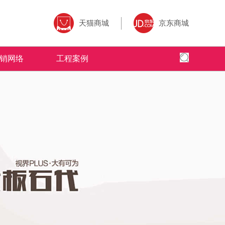
天猫商城
京东商城
销网络
工程案例
全国网络
全国工程
专卖店风采
为核心,以全
面、快捷，本公司以更加出色的态度
米拉杜陶瓷借助于互联网特性来实现一定营销
米拉杜陶瓷营销网络遍布全国，为千家万
全球地标性建筑首选
的三大售前、
的服务，赢得了广大客户的高度评价
目标，品牌资讯在整个品牌传播过程中起着举
造了无数个舒适的人居环境。
国。
了广大经销商
足轻重的作用。